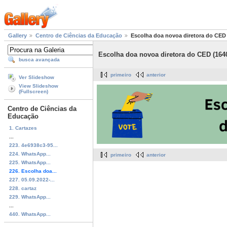
Gallery
Centro de Ciências da Educação
Escolha doa novoa diretora do CED 
Escolha doa novoa diretora do CED (1640
busca avançada
primeiro
anterior
Ver Slideshow
View Slideshow
(Fullscreen)
Centro de Ciências da
Educação
1. Cartazes
...
223. 4e6938c3-95...
224. WhatsApp...
primeiro
anterior
225. WhatsApp...
226. Escolha doa...
227. 05.09.2022-...
228. cartaz
229. WhatsApp...
...
440. WhatsApp...