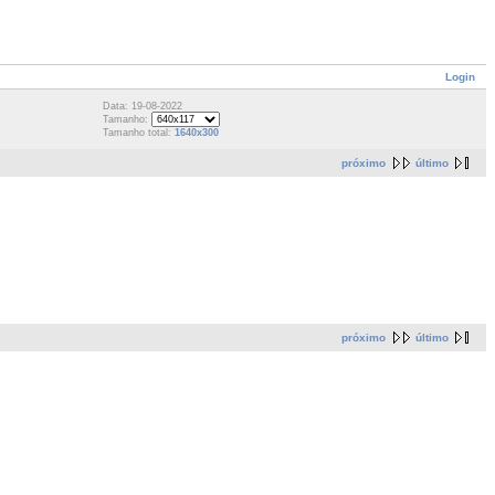
Login
Data: 19-08-2022
Tamanho:
Tamanho total:
1640x300
próximo
último
próximo
último