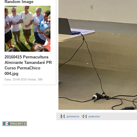
Random Image
20160415 Permacultura
Almirante Tamandaré PR
Curso PermaChico
004.jpg
Data: 15-04-2016
Visitas: 586
primeiro
anterior