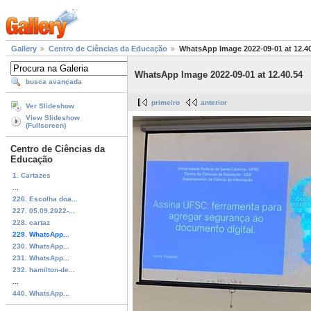
Gallery
Centro de Ciências da Educação
WhatsApp Image 2022-09-01 at 12.4
WhatsApp Image 2022-09-01 at 12.40.54
busca avançada
primeiro
anterior
Ver Slideshow
View Slideshow
(Fullscreen)
Centro de Ciências da
Educação
1. Cartazes
...
226. Escolha doa...
227. 05.09.2022-...
228. cartaz
229. WhatsApp...
230. WhatsApp...
231. WhatsApp...
232. hamilton-de...
...
440. WhatsApp...