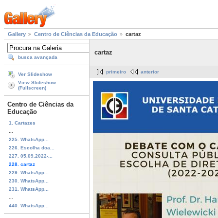
Gallery
Centro de Ciências da Educação
cartaz
cartaz
busca avançada
primeiro
anterior
Ver Slideshow
View Slideshow
(Fullscreen)
Centro de Ciências da
Educação
1. Cartazes
...
225. WhatsApp...
226. Escolha doa...
227. 05.09.2022-...
228. cartaz
229. WhatsApp...
230. WhatsApp...
231. WhatsApp...
...
440. WhatsApp...