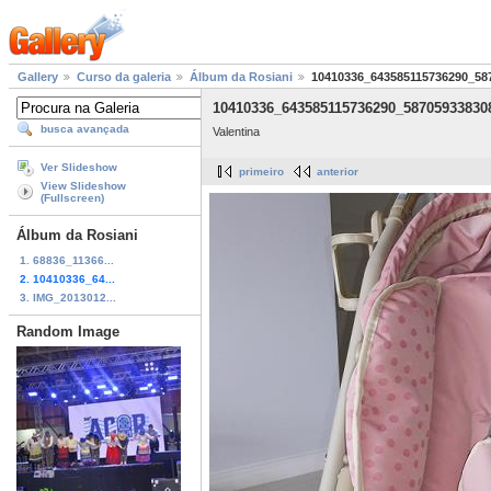
Gallery
Curso da galeria
Álbum da Rosiani
10410336_643585115736290_58
10410336_643585115736290_58705933830
busca avançada
Valentina
Ver Slideshow
primeiro
anterior
View Slideshow
(Fullscreen)
Álbum da Rosiani
1. 68836_11366...
2. 10410336_64...
3. IMG_2013012...
Random Image