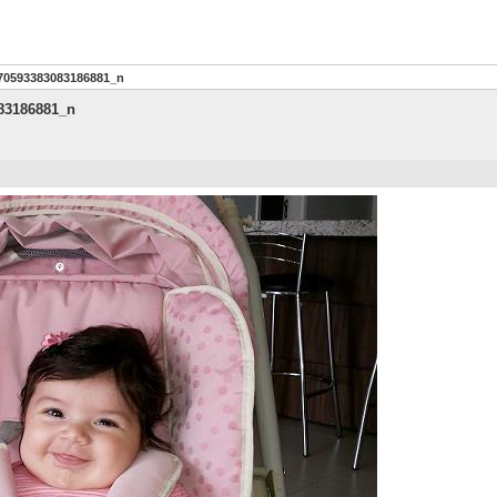
70593383083186881_n
83186881_n