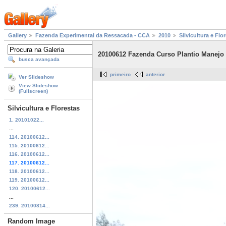
Gallery
Fazenda Experimental da Ressacada - CCA
2010
Silvicultura e Flo
20100612 Fazenda Curso Plantio Manejo
busca avançada
primeiro
anterior
Ver Slideshow
View Slideshow
(Fullscreen)
Silvicultura e Florestas
1. 20101022...
...
114. 20100612...
115. 20100612...
116. 20100612...
117. 20100612...
118. 20100612...
119. 20100612...
120. 20100612...
...
239. 20100814...
Random Image