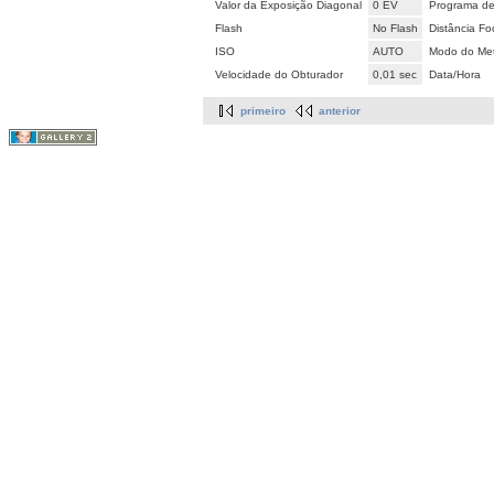
Valor da Exposição Diagonal
0 EV
Programa de
Flash
No Flash
Distância Fo
ISO
AUTO
Modo do Met
Velocidade do Obturador
0,01 sec
Data/Hora
primeiro
anterior