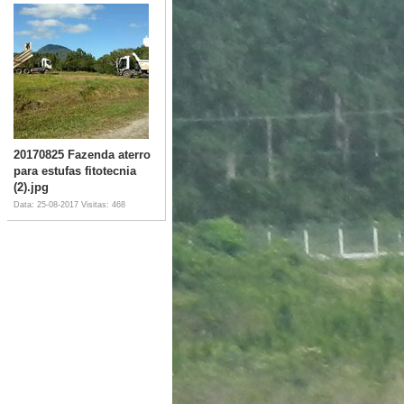
20170825 Fazenda aterro
para estufas fitotecnia
(2).jpg
Data: 25-08-2017
Visitas: 468