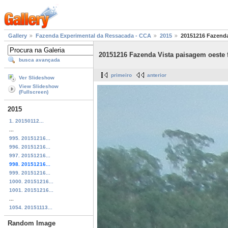
Gallery
Fazenda Experimental da Ressacada - CCA
2015
20151216 Fazenda 
20151216 Fazenda Vista paisagem oeste f
busca avançada
primeiro
anterior
Ver Slideshow
View Slideshow
(Fullscreen)
2015
1. 20150112...
...
995. 20151216...
996. 20151216...
997. 20151216...
998. 20151216...
999. 20151216...
1000. 20151216...
1001. 20151216...
...
1054. 20151113...
Random Image