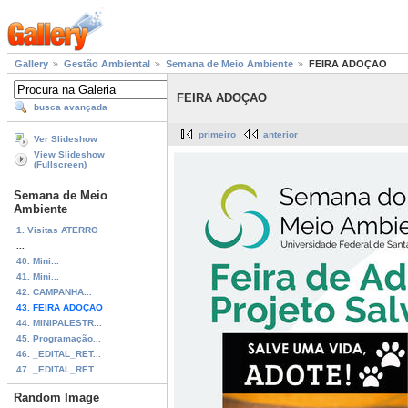
Gallery
Gestão Ambiental
Semana de Meio Ambiente
FEIRA ADOÇAO
FEIRA ADOÇAO
busca avançada
primeiro
anterior
Ver Slideshow
View Slideshow
(Fullscreen)
Semana de Meio
Ambiente
1. Visitas ATERRO
...
40. Mini...
41. Mini...
42. CAMPANHA...
43. FEIRA ADOÇAO
44. MINIPALESTR...
45. Programação...
46. _EDITAL_RET...
47. _EDITAL_RET...
Random Image