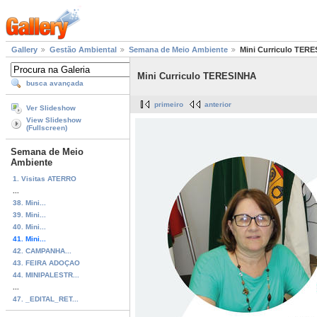
Gallery
Gestão Ambiental
Semana de Meio Ambiente
Mini Curriculo TER
Mini Curriculo TERESINHA
busca avançada
primeiro
anterior
Ver Slideshow
View Slideshow
(Fullscreen)
Semana de Meio
Ambiente
1. Visitas ATERRO
...
38. Mini...
39. Mini...
40. Mini...
41. Mini...
42. CAMPANHA...
43. FEIRA ADOÇAO
44. MINIPALESTR...
...
47. _EDITAL_RET...