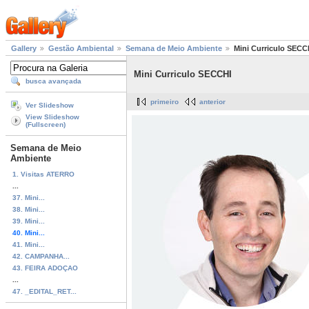
Gallery
Gestão Ambiental
Semana de Meio Ambiente
Mini Curriculo SECC
Mini Curriculo SECCHI
busca avançada
primeiro
anterior
Ver Slideshow
View Slideshow
(Fullscreen)
Semana de Meio
Ambiente
1. Visitas ATERRO
...
37. Mini...
38. Mini...
39. Mini...
40. Mini...
41. Mini...
42. CAMPANHA...
43. FEIRA ADOÇAO
...
47. _EDITAL_RET...