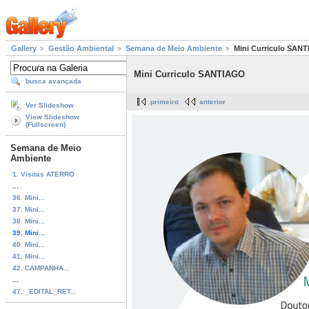
Gallery
Gestão Ambiental
Semana de Meio Ambiente
Mini Curriculo SAN
Mini Curriculo SANTIAGO
busca avançada
primeiro
anterior
Ver Slideshow
View Slideshow
(Fullscreen)
Semana de Meio
Ambiente
1. Visitas ATERRO
...
36. Mini...
37. Mini...
38. Mini...
39. Mini...
40. Mini...
41. Mini...
42. CAMPANHA...
...
47. _EDITAL_RET...