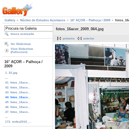
Gallery
Núcleo de Estudos Açorianos
16° AÇOR – Palhoça / 2009
fotos_16
fotos_16acor_2009_064.jpg
busca avançada
primeiro
anterior
Ver Slideshow
View Slideshow
(Fullscreen)
16° AÇOR – Palhoça /
2009
1. 32.jpg
...
41. fotos_16aco...
42. fotos_16aco...
43. fotos_16aco...
44. fotos_16aco...
45. fotos_16aco...
46. fotos_16aco...
47. fotos_16aco...
...
172. trofeu2010_...