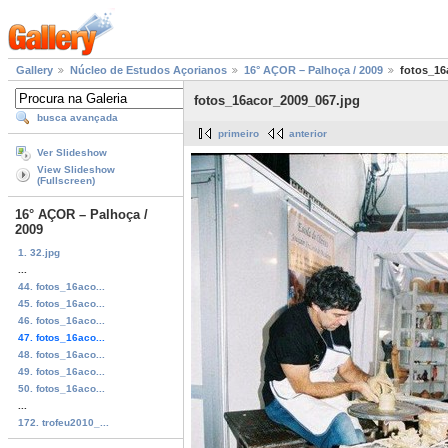
Gallery
Núcleo de Estudos Açorianos
16° AÇOR – Palhoça / 2009
fotos_16
fotos_16acor_2009_067.jpg
busca avançada
primeiro
anterior
Ver Slideshow
View Slideshow
(Fullscreen)
16° AÇOR – Palhoça /
2009
1. 32.jpg
...
44. fotos_16aco...
45. fotos_16aco...
46. fotos_16aco...
47. fotos_16aco...
48. fotos_16aco...
49. fotos_16aco...
50. fotos_16aco...
...
172. trofeu2010_...