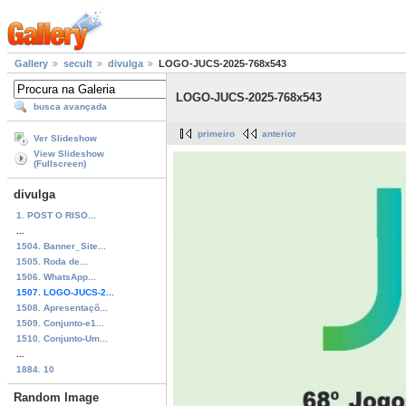
Gallery
secult
divulga
LOGO-JUCS-2025-768x543
LOGO-JUCS-2025-768x543
busca avançada
primeiro
anterior
Ver Slideshow
View Slideshow
(Fullscreen)
divulga
1. POST O RISO...
...
1504. Banner_Site...
1505. Roda de...
1506. WhatsApp...
1507. LOGO-JUCS-2...
1508. Apresentaçõ...
1509. Conjunto-e1...
1510. Conjunto-Um...
...
1884. 10
Random Image