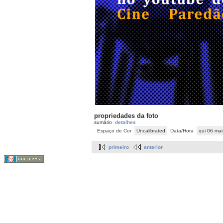
propriedades da foto
sumário
detalhes
Espaço de Cor
Uncalibrated
Data/Hora
qui 06 ma
primeiro
anterior