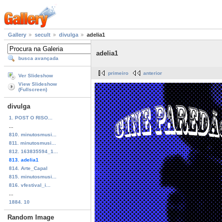
Gallery
secult
divulga
adelia1
adelia1
busca avançada
primeiro
anterior
Ver Slideshow
View Slideshow
(Fullscreen)
divulga
1. POST O RISO...
...
810. minutosmusi...
811. minutosmusi...
812. 163835594_1...
813. adelia1
814. Arte_Capal
815. minutosmusi...
816. vfestival_i...
...
1884. 10
Random Image