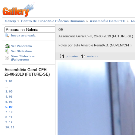
Gallery
Centro de Filosofia e Ciências Humanas
Assembléia Geral CFH
As
09
busca avançada
Assembléia Geral CFH, 26-08-2019 (FUTURE-SE)
Fotos por Júlia Amaro e RenatA.B. (NUVEM/CFH)
Ver Panorama
Ver Slideshow
View Slideshow
primeiro
anterior
(Fullscreen)
Assembléia Geral CFH,
26-08-2019 (FUTURE-SE)
1. 01
...
3. 05
4. 06
5. 08
6. 09
7. 10
8. 11
9. 12
10. 13