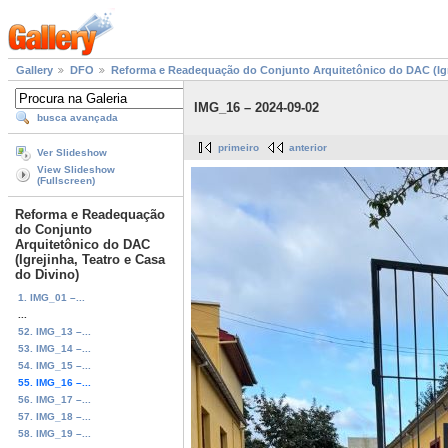
Gallery
DFO
Reforma e Readequação do Conjunto Arquitetônico do DAC (Igre
IMG_16 – 2024-09-02
busca avançada
primeiro
anterior
Ver Slideshow
View Slideshow
(Fullscreen)
Reforma e Readequação
do Conjunto
Arquitetônico do DAC
(Igrejinha, Teatro e Casa
do Divino)
1. IMG_01 –...
...
52. IMG_13 –...
53. IMG_14 –...
54. IMG_15 –...
55. IMG_16 –...
56. IMG_17 –...
57. IMG_18 –...
58. IMG_19 –...