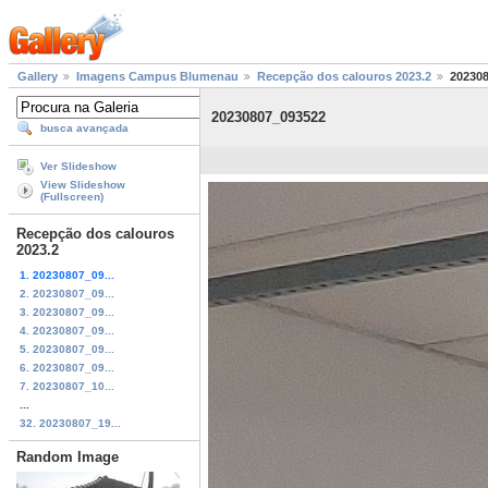
Gallery
Imagens Campus Blumenau
Recepção dos calouros 2023.2
20230
20230807_093522
busca avançada
Ver Slideshow
View Slideshow
(Fullscreen)
Recepção dos calouros
2023.2
1. 20230807_09...
2. 20230807_09...
3. 20230807_09...
4. 20230807_09...
5. 20230807_09...
6. 20230807_09...
7. 20230807_10...
...
32. 20230807_19...
Random Image