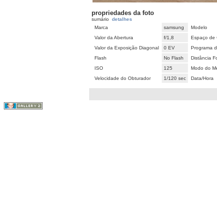
propriedades da foto
sumário
detalhes
Marca
samsung
Modelo
Valor da Abertura
f/1,8
Espaço de 
Valor da Exposição Diagonal
0 EV
Programa d
Flash
No Flash
Distância F
ISO
125
Modo do Me
Velocidade do Obturador
1/120 sec
Data/Hora