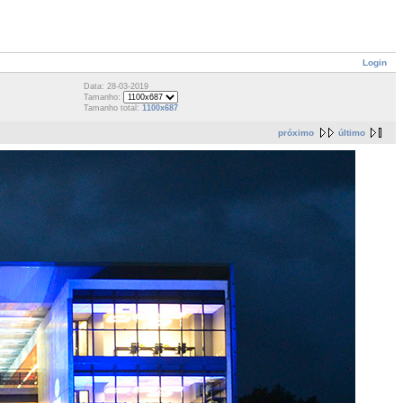
Login
Data: 28-03-2019
Tamanho:
Tamanho total:
1100x687
próximo
último