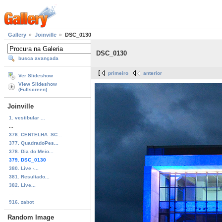
Gallery
Joinville
DSC_0130
DSC_0130
busca avançada
primeiro
anterior
Ver Slideshow
View Slideshow
(Fullscreen)
Joinville
1. vestibular ...
...
376. CENTELHA_SC...
377. QuadradoPes...
378. Dia do Meio...
379. DSC_0130
380. Live -...
381. Resultado...
382. Live...
...
916. zabot
Random Image