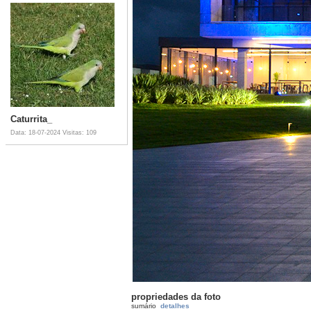
Caturrita_
Data: 18-07-2024
Visitas: 109
propriedades da foto
sumário
detalhes