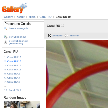
Gallery
secult
Midia
Coral_RU
Coral RU 10
Coral RU 10
busca avançada
primeiro
anterior
Ver Slideshow
View Slideshow
(Fullscreen)
Coral_RU
1. Coral RU 10
2. Coral RU 10
3. Coral RU 11
4. Coral RU 12
5. Coral RU 2
6. Coral RU 3
7. Coral RU 4
...
12. Coral RU 9
Random Image